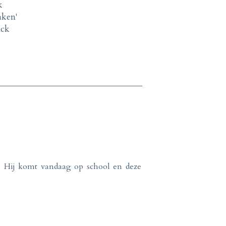
k
aken'
nck
. Hij komt vandaag op school en deze