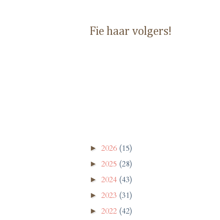
Fie haar volgers!
2026
(15)
►
2025
(28)
►
2024
(43)
►
2023
(31)
►
2022
(42)
►