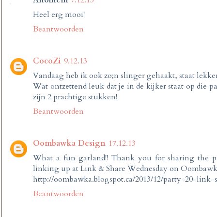
Anoniem
7.12.13
Heel erg mooi!
Beantwoorden
CocoZi
9.12.13
Vandaag heb ik ook zo;n slinger gehaakt, staat lekker 
Wat ontzettend leuk dat je in de kijker staat op die p
zijn 2 prachtige stukken!
Beantwoorden
Oombawka Design
17.12.13
What a fun garland!! Thank you for sharing the p
linking up at Link & Share Wednesday on Oombawk
http://oombawka.blogspot.ca/2013/12/party-20-link
Beantwoorden