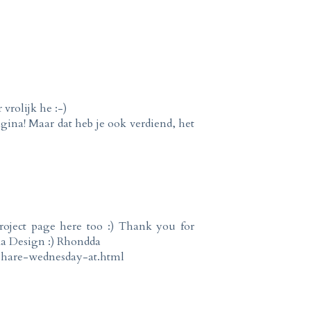
vrolijk he :-)
agina! Maar dat heb je ook verdiend, het
roject page here too :) Thank you for
a Design :) Rhondda
-share-wednesday-at.html