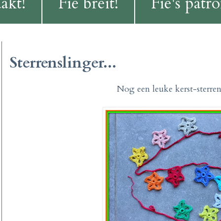
akt!
Fie breit!
Fie's patr
Sterrenslinger...
Nog een leuke kerst-sterren