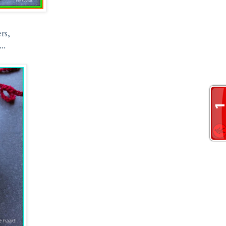
ers,
..