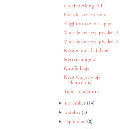
Crochet Along 2014
Fie bakt kerststerren....
Yoghurtcake met appel
Voor de kerstswap+, deel 3
Voor de kerstswap+, deel 2
Kerstboom à la Ellebel!
Sterrenslinger...
Knuffellapje
Kerst vingerpopje
#kerstmuis
Tapijt rood/bruin
november
(14)
►
oktober
(8)
►
september
(8)
►