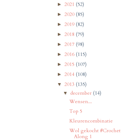
2021
(52)
►
2020
(85)
►
2019
(82)
►
2018
(79)
►
2017
(98)
►
2016
(115)
►
2015
(107)
►
2014
(108)
►
2013
(135)
▼
december
(14)
▼
Wensen...
Top 5
Kleurencombinatie
Wol gekocht #Crochet
Along 1