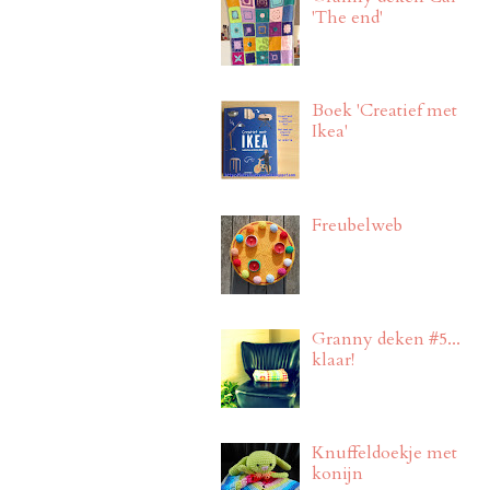
'The end'
Boek 'Creatief met
Ikea'
Freubelweb
Granny deken #5...
klaar!
Knuffeldoekje met
konijn