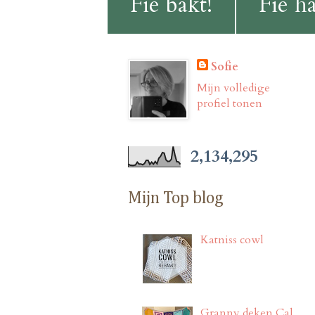
Fie bakt!
Fie ha
Sofie
Mijn volledige
profiel tonen
2,134,295
Mijn Top blog
Katniss cowl
Granny deken Cal