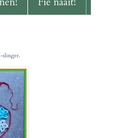
onen!
Fie naait!
-slinger.