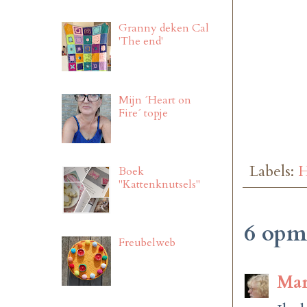
Granny deken Cal
'The end'
Mijn ´Heart on
Fire´ topje
Labels:
H
Boek
"Kattenknutsels"
6 opm
Freubelweb
Mar