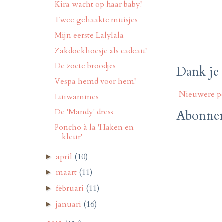
Kira wacht op haar baby!
Twee gehaakte muisjes
Mijn eerste Lalylala
Zakdoekhoesje als cadeau!
De zoete broodjes
Dank je 
Vespa hemd voor hem!
Nieuwere p
Luiwammes
De 'Mandy' dress
Abonner
Poncho à la 'Haken en
kleur'
april
(10)
►
maart
(11)
►
februari
(11)
►
januari
(16)
►