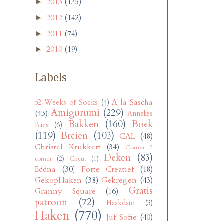
2013
(135)
►
2012
(142)
►
2011
(74)
►
2010
(19)
►
Labels
A la Sascha
52 Weeks of Socks
(4)
Amigurumi
(229)
(43)
Annelies
Bakken
(160)
Boek
Baes
(6)
(119)
Breien
(103)
CAL
(48)
Christel Krukkert
(34)
Corner 2
Deken
(83)
corner
(2)
Cricut
(1)
Eddna
(30)
Forte Creatief
(18)
GekopHaken
(38)
Gekregen
(43)
Gratis
Granny Square
(16)
patroon
(72)
Haakdate
(3)
Haken
(770)
Juf Sofie
(40)