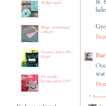
Ik 
Blokjes sjaal
hele
Gro
Mega wintersjaal
cadeau!
Bea
Granny deken #5...
Bar
klaar!
Ooo
wat
Fie maakt
kerstkaarten DIY!
Bea
Reactie