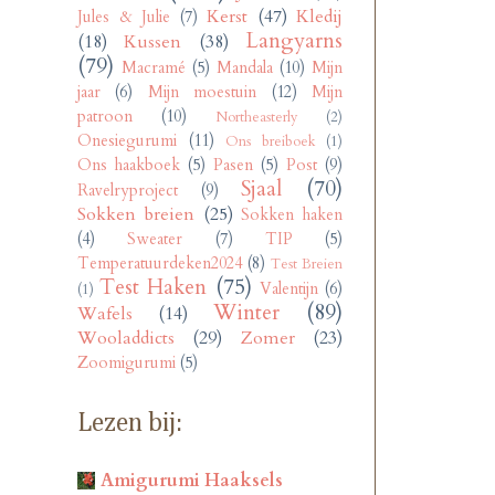
Kerst
(47)
Kledij
Jules & Julie
(7)
Langyarns
(18)
Kussen
(38)
(79)
Macramé
(5)
Mandala
(10)
Mijn
jaar
(6)
Mijn moestuin
(12)
Mijn
patroon
(10)
Northeasterly
(2)
Onesiegurumi
(11)
Ons breiboek
(1)
Ons haakboek
(5)
Pasen
(5)
Post
(9)
Sjaal
(70)
Ravelryproject
(9)
Sokken breien
(25)
Sokken haken
(4)
Sweater
(7)
TIP
(5)
Temperatuurdeken2024
(8)
Test Breien
Test Haken
(75)
Valentijn
(6)
(1)
Winter
(89)
Wafels
(14)
Wooladdicts
(29)
Zomer
(23)
Zoomigurumi
(5)
Lezen bij:
Amigurumi Haaksels